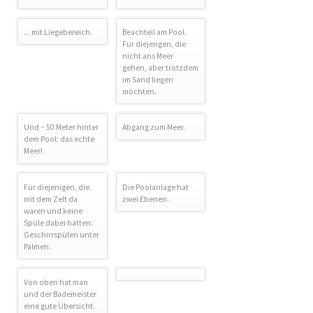
... mit Liegebereich.
Beachteil am Pool.
Für diejengen, die
nicht ans Meer
gehen, aber trotzdem
im Sand liegen
möchten.
Und ~ 50 Meter hinter
Abgang zum Meer.
dem Pool: das echte
Meer!
Für diejenigen, die
Die Poolanlage hat
mit dem Zelt da
zwei Ebenen.
waren und keine
Spüle dabei hatten:
Geschirrspülen unter
Palmen.
Von oben hat man
und der Bademeister
eine gute Übersicht.