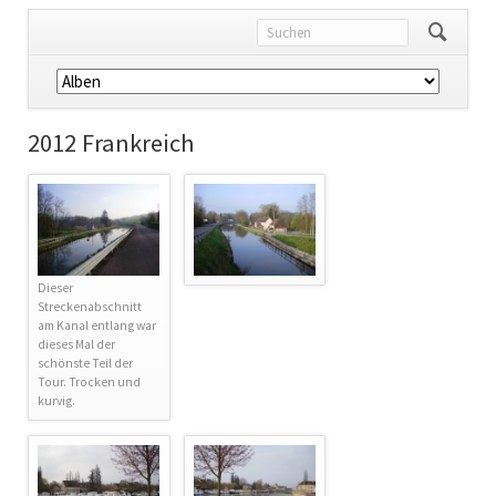
Navigation
überspringen
2012 Frankreich
Dieser
Streckenabschnitt
am Kanal entlang war
dieses Mal der
schönste Teil der
Tour. Trocken und
kurvig.