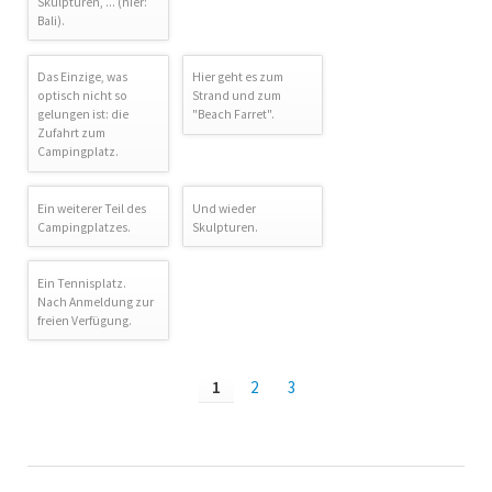
Skulpturen, ... (hier:
Bali).
Das Einzige, was
Hier geht es zum
optisch nicht so
Strand und zum
gelungen ist: die
"Beach Farret".
Zufahrt zum
Campingplatz.
Ein weiterer Teil des
Und wieder
Campingplatzes.
Skulpturen.
Ein Tennisplatz.
Nach Anmeldung zur
freien Verfügung.
1
2
3