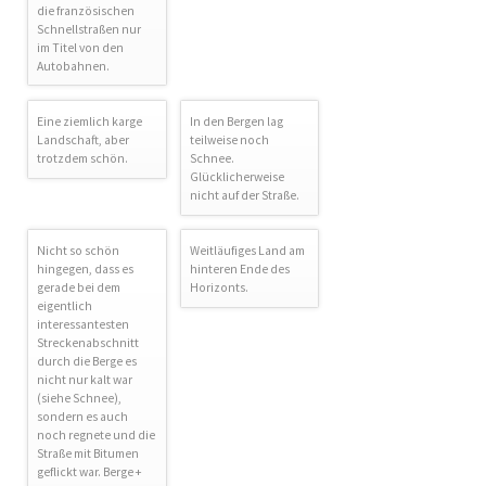
die französischen
Schnellstraßen nur
im Titel von den
Autobahnen.
Eine ziemlich karge
In den Bergen lag
Landschaft, aber
teilweise noch
trotzdem schön.
Schnee.
Glücklicherweise
nicht auf der Straße.
Nicht so schön
Weitläufiges Land am
hingegen, dass es
hinteren Ende des
gerade bei dem
Horizonts.
eigentlich
interessantesten
Streckenabschnitt
durch die Berge es
nicht nur kalt war
(siehe Schnee),
sondern es auch
noch regnete und die
Straße mit Bitumen
geflickt war. Berge +