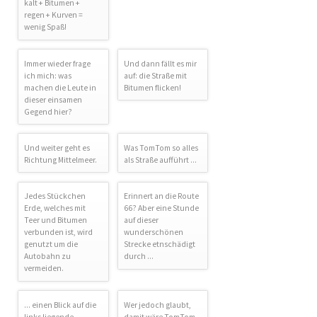
kalt + Bitumen +
regen + Kurven =
wenig Spaß!
Immer wieder frage
Und dann fällt es mir
ich mich: was
auf: die Straße mit
machen die Leute in
Bitumen flicken!
dieser einsamen
Gegend hier?
Und weiter geht es
Was TomTom so alles
Richtung Mittelmeer.
als Straße aufführt ...
Jedes Stückchen
Erinnert an die Route
Erde, welches mit
66? Aber eine Stunde
Teer und Bitumen
auf dieser
verbunden ist, wird
wunderschönen
genutzt um die
Strecke etnschädigt
Autobahn zu
durch ...
vermeiden.
... einen Blick auf die
Wer jedoch glaubt,
links liegende,
damit wäre TomTom