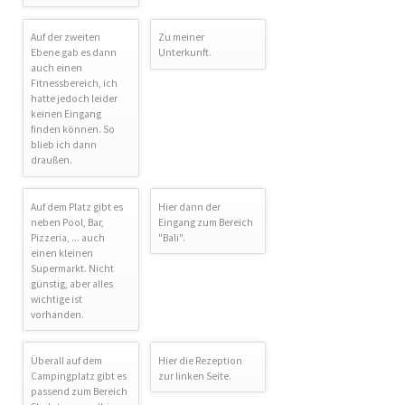
Auf der zweiten
Zu meiner
Ebene gab es dann
Unterkunft.
auch einen
Fitnessbereich, ich
hatte jedoch leider
keinen Eingang
finden können. So
blieb ich dann
draußen.
Auf dem Platz gibt es
Hier dann der
neben Pool, Bar,
Eingang zum Bereich
Pizzeria, ... auch
"Bali".
einen kleinen
Supermarkt. Nicht
günstig, aber alles
wichtige ist
vorhanden.
Überall auf dem
Hier die Rezeption
Campingplatz gibt es
zur linken Seite.
passend zum Bereich