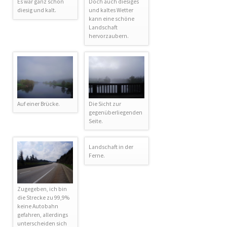
Es war ganz schön
Doch auch diesiges
diesig und kalt.
und kaltes Wetter
kann eine schöne
Landschaft
hervorzaubern.
Auf einer Brücke.
Die Sicht zur
gegenüberliegenden
Seite.
Landschaft in der
Ferne.
Zugegeben, ich bin
die Strecke zu 99,9%
keine Autobahn
gefahren, allerdings
unterscheiden sich