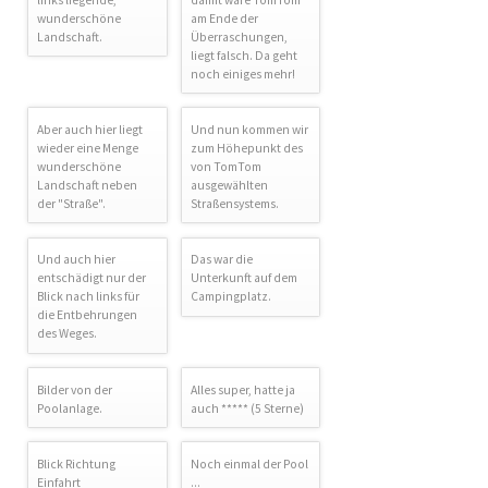
wunderschöne
am Ende der
Landschaft.
Überraschungen,
liegt falsch. Da geht
noch einiges mehr!
Aber auch hier liegt
Und nun kommen wir
wieder eine Menge
zum Höhepunkt des
wunderschöne
von TomTom
Landschaft neben
ausgewählten
der "Straße".
Straßensystems.
Und auch hier
Das war die
entschädigt nur der
Unterkunft auf dem
Blick nach links für
Campingplatz.
die Entbehrungen
des Weges.
Bilder von der
Alles super, hatte ja
Poolanlage.
auch ***** (5 Sterne)
Blick Richtung
Noch einmal der Pool
Einfahrt
...