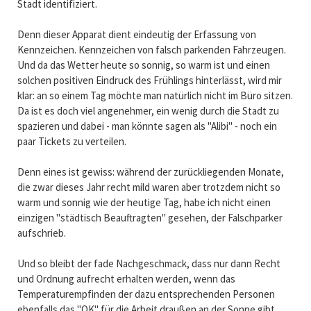
Stadt identifiziert.
Denn dieser Apparat dient eindeutig der Erfassung von
Kennzeichen. Kennzeichen von falsch parkenden Fahrzeugen.
Und da das Wetter heute so sonnig, so warm ist und einen
solchen positiven Eindruck des Frühlings hinterlässt, wird mir
klar: an so einem Tag möchte man natürlich nicht im Büro sitzen.
Da ist es doch viel angenehmer, ein wenig durch die Stadt zu
spazieren und dabei - man könnte sagen als "Alibi" - noch ein
paar Tickets zu verteilen.
Denn eines ist gewiss: während der zurückliegenden Monate,
die zwar dieses Jahr recht mild waren aber trotzdem nicht so
warm und sonnig wie der heutige Tag, habe ich nicht einen
einzigen "städtisch Beauftragten" gesehen, der Falschparker
aufschrieb.
Und so bleibt der fade Nachgeschmack, dass nur dann Recht
und Ordnung aufrecht erhalten werden, wenn das
Temperaturempfinden der dazu entsprechenden Personen
ebenfalls das "OK" für die Arbeit draußen an der Sonne gibt.