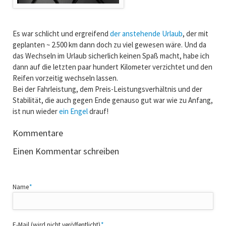
Es war schlicht und ergreifend
der anstehende Urlaub
, der mit
geplanten ~ 2.500 km dann doch zu viel gewesen wäre. Und da
das Wechseln im Urlaub sicherlich keinen Spaß macht, habe ich
dann auf die letzten paar hundert Kilometer verzichtet und den
Reifen vorzeitig wechseln lassen.
Bei der Fahrleistung, dem Preis-Leistungsverhältnis und der
Stabilität, die auch gegen Ende genauso gut war wie zu Anfang,
ist nun wieder
ein Engel
drauf!
Kommentare
Einen Kommentar schreiben
Pflichtfeld
Name
*
Pflichtfeld
E-Mail (wird nicht veröffentlicht)
*