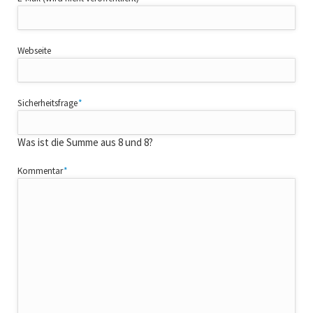
Webseite
Pflichtfeld
Sicherheitsfrage
*
Was ist die Summe aus 8 und 8?
Pflichtfeld
Kommentar
*