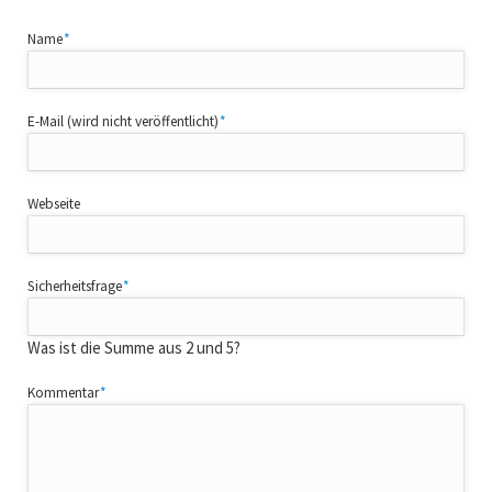
Pflichtfeld
Name
*
Pflichtfeld
E-Mail (wird nicht veröffentlicht)
*
Webseite
Pflichtfeld
Sicherheitsfrage
*
Was ist die Summe aus 2 und 5?
Pflichtfeld
Kommentar
*