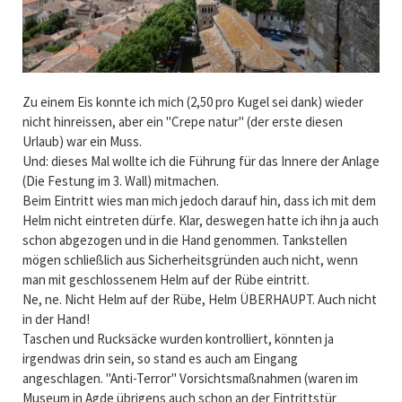
Zu einem Eis konnte ich mich (2,50 pro Kugel sei dank) wieder
nicht hinreissen, aber ein "Crepe natur" (der erste diesen
Urlaub) war ein Muss.
Und: dieses Mal wollte ich die Führung für das Innere der Anlage
(Die Festung im 3. Wall) mitmachen.
Beim Eintritt wies man mich jedoch darauf hin, dass ich mit dem
Helm nicht eintreten dürfe. Klar, deswegen hatte ich ihn ja auch
schon abgezogen und in die Hand genommen. Tankstellen
mögen schließlich aus Sicherheitsgründen auch nicht, wenn
man mit geschlossenem Helm auf der Rübe eintritt.
Ne, ne. Nicht Helm auf der Rübe, Helm ÜBERHAUPT. Auch nicht
in der Hand!
Taschen und Rucksäcke wurden kontrolliert, könnten ja
irgendwas drin sein, so stand es auch am Eingang
angeschlagen. "Anti-Terror" Vorsichtsmaßnahmen (waren im
Museum in Agde übrigens auch schon an der Eintrittstür