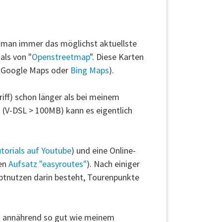
s man immer das möglichst aktuellste
als von "
Openstreetmap
". Diese Karten
B. Google Maps oder
Bing Maps
).
iff) schon länger als bei meinem
t (V-DSL > 100MB) kann es eigentlich
torials auf Youtube
) und eine Online-
den
Aufsatz "easyroutes"
). Nach einiger
uptnutzen darin besteht, Tourenpunkte
ht annährend so gut wie meinem