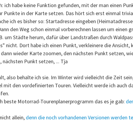
h: ich habe keine Funktion gefunden, mit der man einen Punk
Punkte in der Karte setzen. Das hört sich erst einmal trivial 
che ich es bisher so: Startadresse eingeben (Heimatadresse),
. Dann den Weg schon einmal vorberechnen lassen um einen
. B. um Städte herum, dafür über Landstraßen durch Waldpas
s" nicht. Dort habe ich einen Punkt, verkleinere die Ansicht,
), dann wieder Karte zoomen, den nächsten Punkt setzen, wie
 nächsten Punkt setzen, ... Tja
t, also behalte ich sie. Im Winter wird vielleicht die Zeit se
 mit den vordefinierten Touren. Vielleicht werde ich auch
ifen.
ach beste Motorrad-Tourenplanerprogramm das es je gab:
de
icht allein,
denn die noch vorhandenen Versionen werden teil