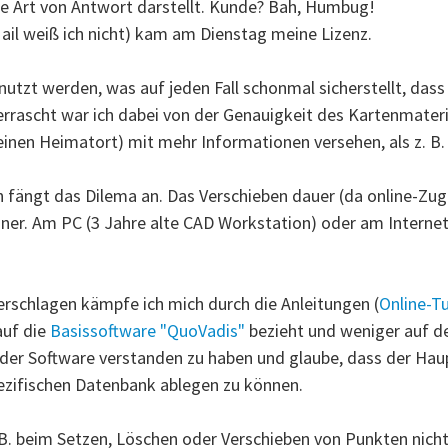
ne Art von Antwort darstellt. Kunde? Bah, Humbug!
il weiß ich nicht) kam am Dienstag meine Lizenz.
nutzt werden, was auf jeden Fall schonmal sicherstellt, das
errascht war ich dabei von der Genauigkeit des Kartenmateri
einen Heimatort) mit mehr Informationen versehen, als z. 
 fängt das Dilema an. Das Verschieben dauer (da online-Zugr
planer. Am PC (3 Jahre alte CAD Workstation) oder am Interne
rschlagen kämpfe ich mich durch die Anleitungen (
Online-Tu
auf die
Basissoftware "QuoVadis"
bezieht und weniger auf 
 der Software verstanden zu haben und glaube, dass der Ha
ezifischen Datenbank ablegen zu können.
. B. beim Setzen, Löschen oder Verschieben von Punkten nic