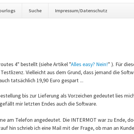
Navig
ourlogs
Suche
Impressum/Datenschutz
übers
utes 4" bestellt (siehe Artikel "
Alles easy? Nein!
" ). Für di
e) Testlizenz. Vielleicht aus dem Grund, dass jemand die Sof
uch tatsächlich 19,90 Euro gespart ...
estellung bis zur Lieferung als Vorzeichen gedeutet lies mi
efällt mir letzten Endes auch die Software.
ame am Telefon angedeutet. Die INTERMOT war zu Ende, doc
auf hin schrieb ich eine Mail mit der Frage, ob man an Kundes