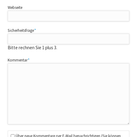
Webseite
Pflichtfeld
Sicherheitsfrage
*
Bitte rechnen Sie 1 plus 3.
Pflichtfeld
Kommentar
*
Über neue Kommentare per E-Mail benachrichtigen (Sie können