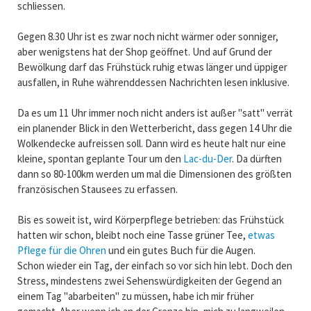
schliessen.
Gegen 8.30 Uhr ist es zwar noch nicht wärmer oder sonniger,
aber wenigstens hat der Shop geöffnet. Und auf Grund der
Bewölkung darf das Frühstück ruhig etwas länger und üppiger
ausfallen, in Ruhe währenddessen Nachrichten lesen inklusive.
Da es um 11 Uhr immer noch nicht anders ist außer "satt" verrät
ein planender Blick in den Wetterbericht, dass gegen 14 Uhr die
Wolkendecke aufreissen soll. Dann wird es heute halt nur eine
kleine, spontan geplante Tour um den
Lac-du-Der
. Da dürften
dann so 80-100km werden um mal die Dimensionen des größten
französischen Stausees zu erfassen.
Bis es soweit ist, wird Körperpflege betrieben: das Frühstück
hatten wir schon, bleibt noch eine Tasse grüner Tee,
etwas
Pflege für die Ohren
und ein gutes Buch für die Augen.
Schon wieder ein Tag, der einfach so vor sich hin lebt. Doch den
Stress, mindestens zwei Sehenswürdigkeiten der Gegend an
einem Tag "abarbeiten" zu müssen, habe ich mir früher