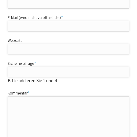
Pflichtfeld
E-Mail (wird nicht veröffentlicht)
*
Webseite
Pflichtfeld
Sicherheitsfrage
*
Bitte addieren Sie 1 und 4.
Pflichtfeld
Kommentar
*