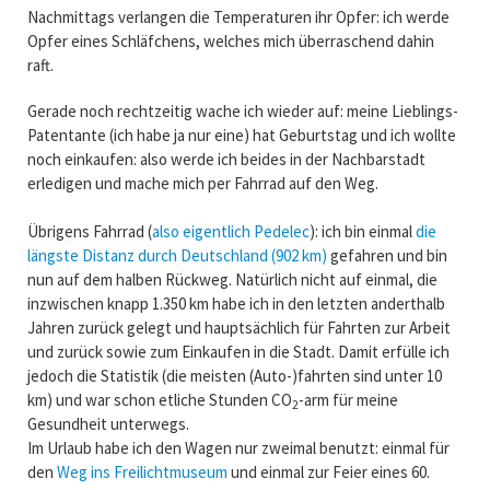
Nachmittags verlangen die Temperaturen ihr Opfer: ich werde
Opfer eines Schläfchens, welches mich überraschend dahin
raft.
Gerade noch rechtzeitig wache ich wieder auf: meine Lieblings-
Patentante (ich habe ja nur eine) hat Geburtstag und ich wollte
noch einkaufen: also werde ich beides in der Nachbarstadt
erledigen und mache mich per Fahrrad auf den Weg.
Übrigens Fahrrad (
also eigentlich Pedelec
): ich bin einmal
die
längste Distanz durch Deutschland (902 km)
gefahren und bin
nun auf dem halben Rückweg. Natürlich nicht auf einmal, die
inzwischen knapp 1.350 km habe ich in den letzten anderthalb
Jahren zurück gelegt und hauptsächlich für Fahrten zur Arbeit
und zurück sowie zum Einkaufen in die Stadt. Damit erfülle ich
jedoch die Statistik (die meisten (Auto-)fahrten sind unter 10
km) und war schon etliche Stunden CO
-arm für meine
2
Gesundheit unterwegs.
Im Urlaub habe ich den Wagen nur zweimal benutzt: einmal für
den
Weg ins Freilichtmuseum
und einmal zur Feier eines 60.