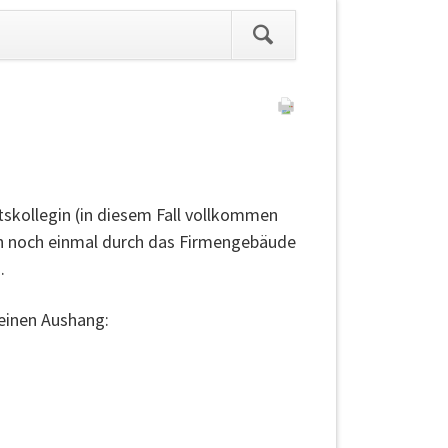
ation
pringen
tskollegin (in diesem Fall vollkommen
eich noch einmal durch das Firmengebäude
.
einen Aushang: