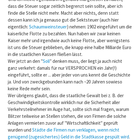
dass die Steuer sogar zeitlich begrenzt sein sollte, aber ich
finde die Stelle nicht mehr. Macht aber nichts, denn statt
dessen kann ich ja genauso gut die Sektsteuer (auch hier
eigentlich:
Schaumweinsteuer
) nehmen: 1902 eingeführt um die
kaiserliche Flotte zu bezahlen. Nun haben wir zwar keinen
Kaiser mehr und irgendwie auch keine Flotte, aber wenigstens
ist uns die Steuer geblieben, die knapp eine halbe Milliarde Euro
in die staatlichen Kassen fließen lässt.
Wer jetzt an den "
Soli
" denken muss, der liegt ja auch nicht
ganz verkehrt: damals für nur VERSPROCHEN ein Jahr(!)
eingeführt, sollte er ... aber jeder von uns kennt die Geschichte
ja. Und von zweckgebunden kann nach ~20 Jahren sowieso
keine Rede mehr sein.
Wer übrigens glaubt, dass die staatliche Gewalt bei z. B. der
Geschwindigkeitskontrolle wirklich nur die Sicherheit aller
Verkehrsteilnehmer im Auge hat, sollte sich mal fragen, warum
Blitzer teilweise an Stellen stehen, die von Firmen die solche
Anlagen vermieten zuvor auf "Wirtschaftlichkeit" geprüft
wurden und
Städte die Firmen nun verklagen, wenn nicht
genügend (zugesichertes) Geld in die Stadtkasse gespült wird
.