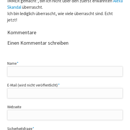
IMMER gemacht", bin ich nicht über den zuerst erwähnten
Alexa
Skandal
überrascht.
Ich bin lediglich überrascht, wie viele überrascht sind. Echt
jetzt!
Kommentare
Einen Kommentar schreiben
Pflichtfeld
Name
*
Pflichtfeld
E-Mail (wird nicht veröffentlicht)
*
Webseite
Pflichtfeld
Sicherheitsfrage
*