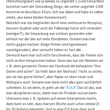
Umrechnungskurs war ja damals so ungefähr 1:2 und tatsächlich
kosteten nach der Umstellung Dinge, die vorher ungefähr 2 DM
kosteten im Anschluss 4 Euro. (Ich war dabei und habe es selber
erlebt, also keine blöden Kommentare!)
Natürlich war das begründet durch eine verbesserte Rezeptur,
bessere Qualität oder auch die Füllmenge hatte sich verändert
(weniger!?), die Verpackung war schöner geworden oder
einfach nur die Gier auf mehr Einnahmen. Da kann man halt
nichts gegen machen. Einige Firmen sind irgendwann
zurückgerudert, aber versucht haben es fast alle ...
Dennoch kann man sich nicht beschweren, dass die Firmen sich
nicht an ihre Versprechen halten. Denn das tun sie! Nehmen wir
z. B. oben genannte Firmen wie Facebook die behaupten "ihre
Daten sind sicher". Da fehlt dann der Nachsatz "nicht so sicher,
wie sie das gerne hätten", aber Papier ist eben teuer und
Webspace auch. Da kann man dann nicht alles ganz ausführlich
schreiben. Es sei denn, es geht um die "
EULA
". Das ist das, was
man akzeptieren muss, damit man ein Produkt nutzen kann.
Und wenn man z. B. Updates auf einem Smartphone macht,
dann kann es sein, dass man pro Woche auch schon einmal 15
bis 20 Updates bekommt. Und so eine EULA hat dann auch