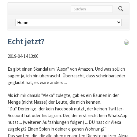
Navigation
überspringen
Echt jetzt?
2019-04-14 13:06
Es gibt einen Skandal um "Alexa" von Amazon. Und was soll ich
sagen: ja, ich bin überrascht. Überrascht, dass scheinbar jeder
geglaubt hat, es wäre anders ...
Als ich mir damals "Alexa" zulegte, gab es ein Raunen in der
Menge (nicht Masse) der Leute, die mich kennen.
"Du? Derjenige, der kein Facebook nutzt, der keinen Twitter-
Account hat oder Instagram. Der, der erst recht kein WhatsApp
nutzt ... (weiteren Aufzählungen folgen) ... DU hast dir Alexa
zugelegt? Einen Spion in deiner eigenen Wohnung?"
Das sagten, die, die alle oben genannten Dienste nutzen, Alexa