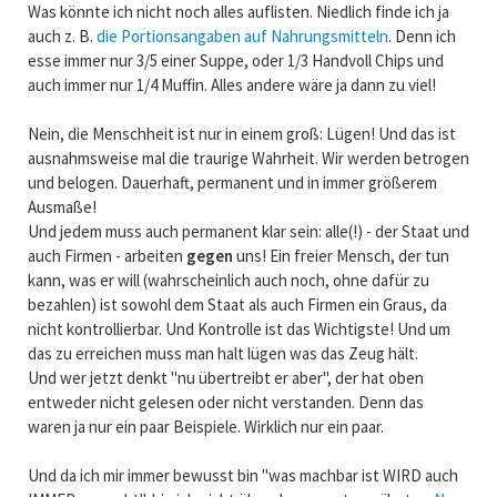
Was könnte ich nicht noch alles auflisten. Niedlich finde ich ja
auch z. B.
die Portionsangaben auf Nahrungsmitteln
. Denn ich
esse immer nur 3/5 einer Suppe, oder 1/3 Handvoll Chips und
auch immer nur 1/4 Muffin. Alles andere wäre ja dann zu viel!
Nein, die Menschheit ist nur in einem groß: Lügen! Und das ist
ausnahmsweise mal die traurige Wahrheit. Wir werden betrogen
und belogen. Dauerhaft, permanent und in immer größerem
Ausmaße!
Und jedem muss auch permanent klar sein: alle(!) - der Staat und
auch Firmen - arbeiten
gegen
uns! Ein freier Mensch, der tun
kann, was er will (wahrscheinlich auch noch, ohne dafür zu
bezahlen) ist sowohl dem Staat als auch Firmen ein Graus, da
nicht kontrollierbar. Und Kontrolle ist das Wichtigste! Und um
das zu erreichen muss man halt lügen was das Zeug hält.
Und wer jetzt denkt "nu übertreibt er aber", der hat oben
entweder nicht gelesen oder nicht verstanden. Denn das
waren ja nur ein paar Beispiele. Wirklich nur ein paar.
Und da ich mir immer bewusst bin "was machbar ist WIRD auch