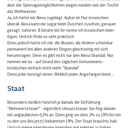
aber der Spionagemöglichkeiten wegen meiden wie der Teufel
das Weihwasser.
Ja, ich hatte mir Alexa zugelegt. Außer im Flur inzwischen
überall. Alexa kann mir sogar beim Duschen zusehen, genauer
gesagt: zuhören. 8 Geräte mit ihr nenne ich inzwischen mein
Eigen. Und ich finde es sehr praktisch.
Eines jedoch hatte ich nie: die Illusion, die Andere scheinbar
permanent bei allen anderen Dingen gleichzeitig mit sich
herumtragen. Denn es gibt nicht nur den Alexa-Skandal. Nur
nennen wir es - auf Grund des täglichen Vorkommens -
inzwischen einfach nicht mehr "Skandal".
Denn jeder betrügt einen. Wirklich jeder. Angefangen beim ...
Staat
Besonders niedlich fand ich ja damals die Einführung
"Mehrwertsteuer" - eigentlich Umsatzsteuer. Sie fing damals
mit unglaublichen 0,5% an. Dann ging sie über 2% zu 10% bis hin
zu den uns (bis jetzt) bekannten 19%. Der Staat brauchts halt.
Und ich meine irgendwann irgendwo mal gelesen zu haben,