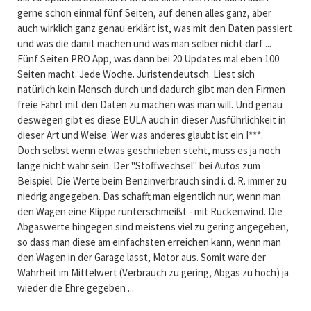
gerne schon einmal fünf Seiten, auf denen alles ganz, aber
auch wirklich ganz genau erklärt ist, was mit den Daten passiert
und was die damit machen und was man selber nicht darf ...
Fünf Seiten PRO App, was dann bei 20 Updates mal eben 100
Seiten macht. Jede Woche. Juristendeutsch. Liest sich
natürlich kein Mensch durch und dadurch gibt man den Firmen
freie Fahrt mit den Daten zu machen was man will. Und genau
deswegen gibt es diese EULA auch in dieser Ausführlichkeit in
dieser Art und Weise. Wer was anderes glaubt ist ein I***.
Doch selbst wenn etwas geschrieben steht, muss es ja noch
lange nicht wahr sein. Der "Stoffwechsel" bei Autos zum
Beispiel. Die Werte beim Benzinverbrauch sind i. d. R. immer zu
niedrig angegeben. Das schafft man eigentlich nur, wenn man
den Wagen eine Klippe runterschmeißt - mit Rückenwind. Die
Abgaswerte hingegen sind meistens viel zu gering angegeben,
so dass man diese am einfachsten erreichen kann, wenn man
den Wagen in der Garage lässt, Motor aus. Somit wäre der
Wahrheit im Mittelwert (Verbrauch zu gering, Abgas zu hoch) ja
wieder die Ehre gegeben ...