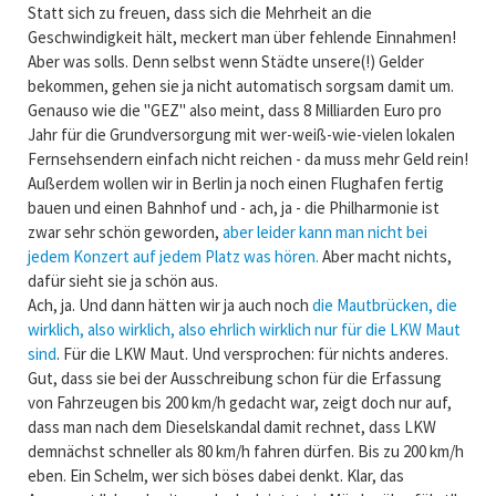
Statt sich zu freuen, dass sich die Mehrheit an die
Geschwindigkeit hält, meckert man über fehlende Einnahmen!
Aber was solls. Denn selbst wenn Städte unsere(!) Gelder
bekommen, gehen sie ja nicht automatisch sorgsam damit um.
Genauso wie die "GEZ" also meint, dass 8 Milliarden Euro pro
Jahr für die Grundversorgung mit wer-weiß-wie-vielen lokalen
Fernsehsendern einfach nicht reichen - da muss mehr Geld rein!
Außerdem wollen wir in Berlin ja noch einen Flughafen fertig
bauen und einen Bahnhof und - ach, ja - die Philharmonie ist
zwar sehr schön geworden,
aber leider kann man nicht bei
jedem Konzert auf jedem Platz was hören.
Aber macht nichts,
dafür sieht sie ja schön aus.
Ach, ja. Und dann hätten wir ja auch noch
die Mautbrücken, die
wirklich, also wirklich, also ehrlich wirklich nur für die LKW Maut
sind
. Für die LKW Maut. Und versprochen: für nichts anderes.
Gut, dass sie bei der Ausschreibung schon für die Erfassung
von Fahrzeugen bis 200 km/h gedacht war, zeigt doch nur auf,
dass man nach dem Dieselskandal damit rechnet, dass LKW
demnächst schneller als 80 km/h fahren dürfen. Bis zu 200 km/h
eben. Ein Schelm, wer sich böses dabei denkt. Klar, das