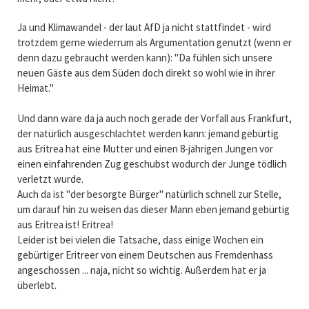
Ja und Klimawandel - der laut AfD ja nicht stattfindet - wird
trotzdem gerne wiederrum als Argumentation genutzt (wenn er
denn dazu gebraucht werden kann): "Da fühlen sich unsere
neuen Gäste aus dem Süden doch direkt so wohl wie in ihrer
Heimat."
Und dann wäre da ja auch noch gerade der Vorfall aus Frankfurt,
der natürlich ausgeschlachtet werden kann: jemand gebürtig
aus Eritrea hat eine Mutter und einen 8-jährigen Jungen vor
einen einfahrenden Zug geschubst wodurch der Junge tödlich
verletzt wurde.
Auch da ist "der besorgte Bürger" natürlich schnell zur Stelle,
um darauf hin zu weisen das dieser Mann eben jemand gebürtig
aus Eritrea ist! Eritrea!
Leider ist bei vielen die Tatsache, dass einige Wochen ein
gebürtiger Eritreer von einem Deutschen aus Fremdenhass
angeschossen ... naja, nicht so wichtig. Außerdem hat er ja
überlebt.