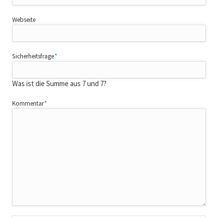
Webseite
Pflichtfeld
Sicherheitsfrage
*
Was ist die Summe aus 7 und 7?
Pflichtfeld
Kommentar
*