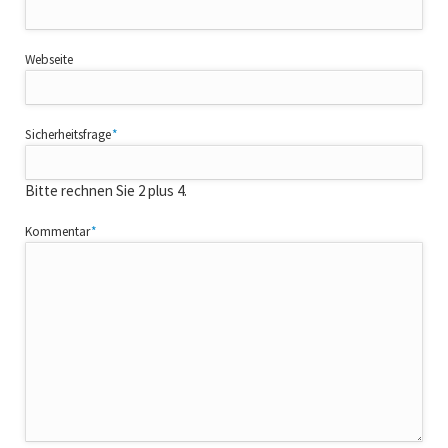
Webseite
Pflichtfeld
Sicherheitsfrage
*
Bitte rechnen Sie 2 plus 4.
Pflichtfeld
Kommentar
*