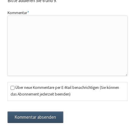
Bitte addieren Sie 6 und 9.
Pflichtfeld
Kommentar
*
Über neue Kommentare per E-Mail benachrichtigen (Sie können
das Abonnement jederzeit beenden)
Kommentar absenden