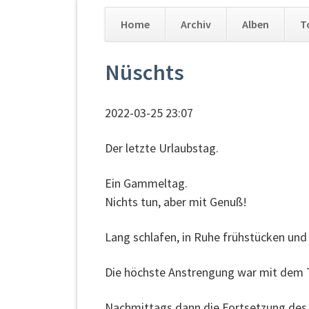
Home
Archiv
Alben
T
Navigation
Nüschts
überspringen
2022-03-25 23:07
Der letzte Urlaubstag.
Ein Gammeltag.
Nichts tun, aber mit Genuß!
Lang schlafen, in Ruhe frühstücken und 
Die höchste Anstrengung war mit dem Tr
Nachmittags dann die Fortsetzung des Vo