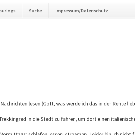
Navig
ourlogs
Suche
Impressum/Datenschutz
übers
Nachrichten lesen (Gott, was werde ich das in der Rente lie
ekkingrad in die Stadt zu fahren, um dort einen italienisch
rmittags: schlafen, essen, streamen. Leider bin ich nicht f