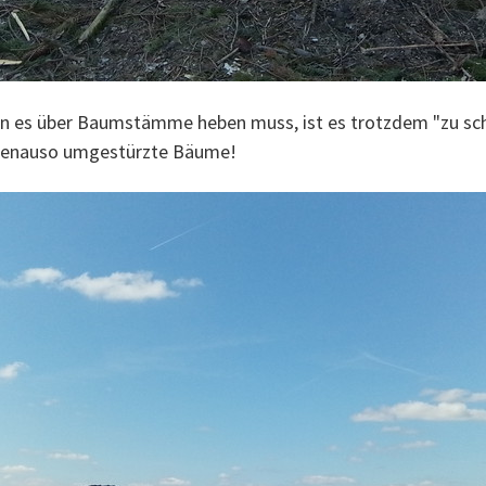
man es über Baumstämme heben muss, ist es trotzdem "zu schw
 genauso umgestürzte Bäume!