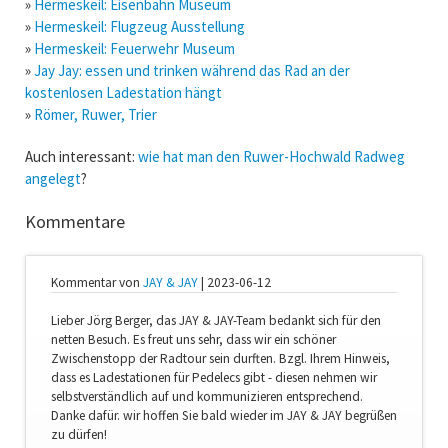
»
Hermeskeil: Eisenbahn Museum
»
Hermeskeil: Flugzeug Ausstellung
»
Hermeskeil: Feuerwehr Museum
»
Jay Jay: essen und trinken während das Rad an der
kostenlosen Ladestation hängt
»
Römer, Ruwer, Trier
Auch interessant:
wie hat man den Ruwer-Hochwald Radweg
angelegt
?
Kommentare
Kommentar von
JAY & JAY
|
2023-06-12
Lieber Jörg Berger, das JAY & JAY-Team bedankt sich für den
netten Besuch. Es freut uns sehr, dass wir ein schöner
Zwischenstopp der Radtour sein durften. Bzgl. Ihrem Hinweis,
dass es Ladestationen für Pedelecs gibt - diesen nehmen wir
selbstverständlich auf und kommunizieren entsprechend.
Danke dafür. wir hoffen Sie bald wieder im JAY & JAY begrüßen
zu dürfen!