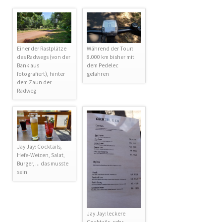
Einer der Rastplätze
Während der Tour:
des Radwegs (von der
8.000 km bisher mit
Bank aus
dem Pedelec
fotografiert), hinter
gefahren
dem Zaun der
Radweg
Jay Jay: Cocktails,
Hefe-Weizen, Salat,
Burger, ... das musste
sein!
Jay Jay: leckere