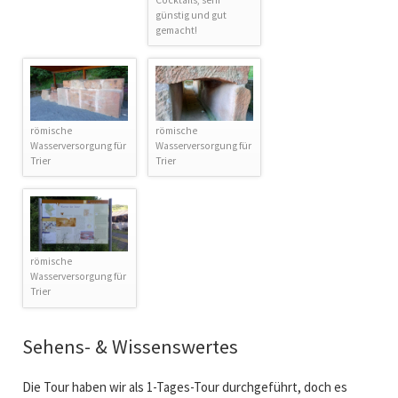
Cocktails, sehr
günstig und gut
gemacht!
römische
römische
Wasserversorgung für
Wasserversorgung für
Trier
Trier
römische
Wasserversorgung für
Trier
Sehens- & Wissenswertes
Die Tour haben wir als 1-Tages-Tour durchgeführt, doch es