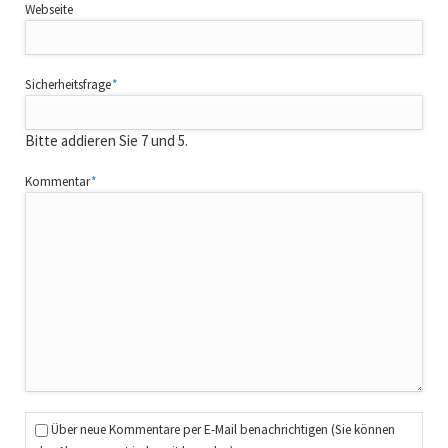
Webseite
Pflichtfeld
Sicherheitsfrage
*
Bitte addieren Sie 7 und 5.
Pflichtfeld
Kommentar
*
Über neue Kommentare per E-Mail benachrichtigen (Sie können