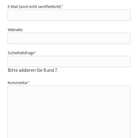
Pflichtfeld
E-Mail (wird nicht veröffentlicht)
*
Webseite
Pflichtfeld
Sicherheitsfrage
*
Bitte addieren Sie 8 und 7.
Pflichtfeld
Kommentar
*