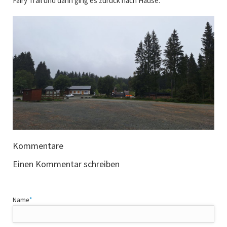
Fairy Trail und dann ging es zurück nach Hause.
Kommentare
Einen Kommentar schreiben
Pflichtfeld
Name
*