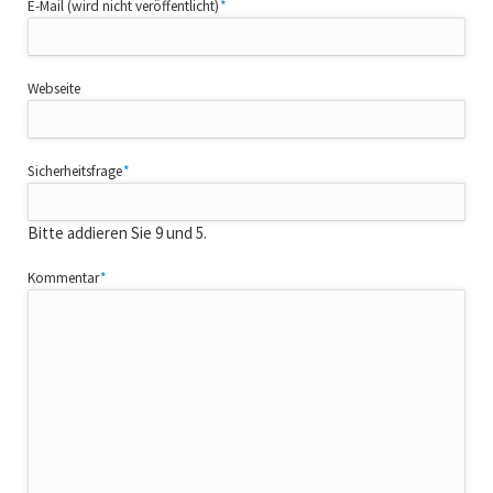
Pflichtfeld
E-Mail (wird nicht veröffentlicht)
*
Webseite
Pflichtfeld
Sicherheitsfrage
*
Bitte addieren Sie 9 und 5.
Pflichtfeld
Kommentar
*