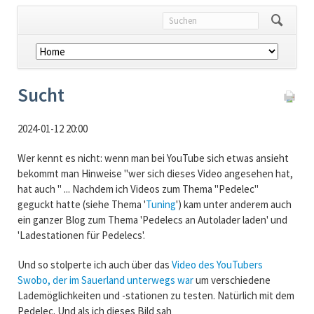
Navigation
überspringen
Sucht
2024-01-12 20:00
Wer kennt es nicht: wenn man bei YouTube sich etwas ansieht
bekommt man Hinweise "wer sich dieses Video angesehen hat,
hat auch " ... Nachdem ich Videos zum Thema "Pedelec"
geguckt hatte (siehe Thema '
Tuning
') kam unter anderem auch
ein ganzer Blog zum Thema 'Pedelecs an Autolader laden' und
'Ladestationen für Pedelecs'.
Und so stolperte ich auch über das
Video des YouTubers
Swobo, der im Sauerland unterwegs war
um verschiedene
Lademöglichkeiten und -stationen zu testen. Natürlich mit dem
Pedelec. Und als ich dieses Bild sah