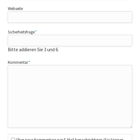
Webseite
Pflichtfeld
Sicherheitsfrage
*
Bitte addieren Sie 3 und 6.
Pflichtfeld
Kommentar
*
Über neue Kommentare per E-Mail benachrichtigen (Sie können