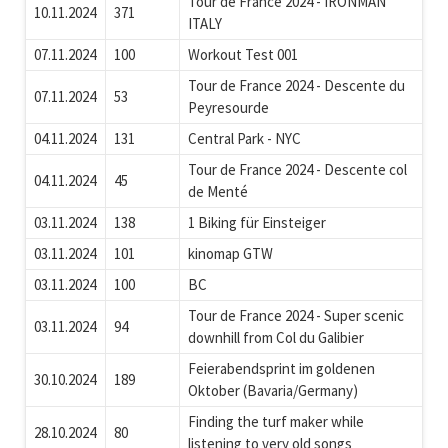
Tour de France 2024 - IRONMAN
10.11.2024
371
ITALY
07.11.2024
100
Workout Test 001
Tour de France 2024 - Descente du
07.11.2024
53
Peyresourde
04.11.2024
131
Central Park - NYC
Tour de France 2024 - Descente col
04.11.2024
45
de Menté
03.11.2024
138
1 Biking für Einsteiger
03.11.2024
101
kinomap GTW
03.11.2024
100
BC
Tour de France 2024 - Super scenic
03.11.2024
94
downhill from Col du Galibier
Feierabendsprint im goldenen
30.10.2024
189
Oktober (Bavaria/Germany)
Finding the turf maker while
28.10.2024
80
listening to very old songs