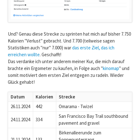
Und? Genau diese Strecke zu sprinten hat mich auf bisher 7.750
Kalorien "Verlust" gebracht. Und 7.700 (teilweise sagen
Statistiken auch "nur" 7.000) war
das erste Ziel, das ich
erreichen wollte
. Geschafft!
Das verdanke ich unter anderem meiner Kur, die mich darauf
brachte ein Ergometer zu kaufen, in Folge auch "
kinomap
" und
somit motiviert dem ersten Ziel entgegen zu radeln. Wieder
Glück gehabt!
Datum
Kalorien
Strecke
26.11.2024
442
Omarama - Twizel
San Francisco Bay Trail southbound
24.11.2024
334
pavement and gravel
Birkenalleerunde zum
21.11.2024
133
Sonnenuntergang