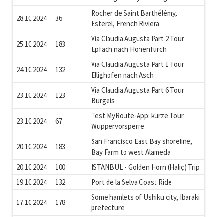
Rocher de Saint Barthélémy,
28.10.2024
36
Esterel, French Riviera
Via Claudia Augusta Part 2 Tour
25.10.2024
183
Epfach nach Hohenfurch
Via Claudia Augusta Part 1 Tour
24.10.2024
132
Ellighofen nach Asch
Via Claudia Augusta Part 6 Tour
23.10.2024
123
Burgeis
Test MyRoute-App: kurze Tour
23.10.2024
67
Wuppervorsperre
San Francisco East Bay shoreline,
20.10.2024
183
Bay Farm to west Alameda
20.10.2024
100
ISTANBUL - Golden Horn (Haliç) Trip
19.10.2024
132
Port de la Selva Coast Ride
Some hamlets of Ushiku city, Ibaraki
17.10.2024
178
prefecture