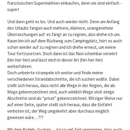
französischen Supermärkten einkaufen, denn sie sind einfach -
super!
Und dann geht es los. Und auch wieder nicht. Denn am Anfang
des Urlaubs fangen auch mehrere, kleinere, unangenehme
Überraschungen auf: es fängt an zu regnen, also drehe ich um.
Kaum bin ich auf dem Rückweg zum Campingplatz, hört es auch
schon wieder auf zu regnen und ich drehe erneut, um meine
Tour fortzusetzen. Doch dann ist das Navi scheinbar verwirrt
(hin-her-hin) und lässt mich in dieser Art (hin-her-hin)
weiterfahren.
Doch unbeirrte strampele ich weiter und finde meine
verschiedenen Strandabschnitte, die ich suchen wollte. Dabei
stellt sich heraus, dass nicht alle Wege in der Region, die als
Wege gekennzeichnet sind, auch wirklich Wege sind: einige
Abschnitte sind als "privat" gekennzeichnet. Witziger Weise nur
auf einer Seite, später stellt sich heraus, dass die Einfahrt
verboten ist, der Weg umgekehrt aber durchaus möglich
gewesen wäre ... ???
Mit dem Radeln, Gucken, ... ist so viel Zeit vergangen, dass auch