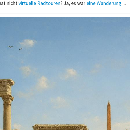
st nicht
virtuelle Radtouren
? Ja, es war
eine Wanderung
...