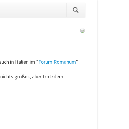
ation
pringen
uch in Italien im "
Forum Romanum
".
 nichts großes, aber trotzdem