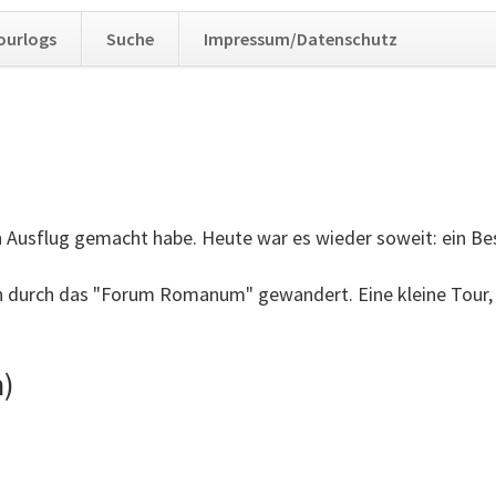
Navig
ourlogs
Suche
Impressum/Datenschutz
übers
len Ausflug gemacht habe. Heute war es wieder soweit: ein Bes
ben durch das "Forum Romanum" gewandert. Eine kleine Tour,
m)