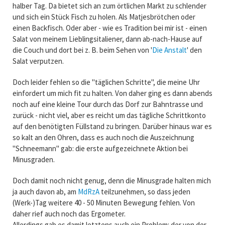
halber Tag. Da bietet sich an zum örtlichen Markt zu schlender
und sich ein Stück Fisch zu holen. Als Matjesbrötchen oder
einen Backfisch. Oder aber - wie es Tradition bei mir ist - einen
Salat von meinem Lieblingsitaliener, dann ab-nach-Hause auf
die Couch und dort bei z. B. beim Sehen von '
Die Anstalt
' den
Salat verputzen.
Doch leider fehlen so die "täglichen Schritte", die meine Uhr
einfordert um mich fit zu halten. Von daher ging es dann abends
noch auf eine kleine Tour durch das Dorf zur Bahntrasse und
zurück - nicht viel, aber es reicht um das tägliche Schrittkonto
auf den benötigten Füllstand zu bringen. Darüber hinaus war es
so kalt an den Ohren, dass es auch noch die Auszeichnung
"Schneemann" gab: die erste aufgezeichnete Aktion bei
Minusgraden.
Doch damit noch nicht genug, denn die Minusgrade halten mich
ja auch davon ab, am
MdRzA
teilzunehmen, so dass jeden
(Werk-)Tag weitere 40 - 50 Minuten Bewegung fehlen. Von
daher rief auch noch das Ergometer.
Allerdings gab es damit letztens auch ein Problem: der von der