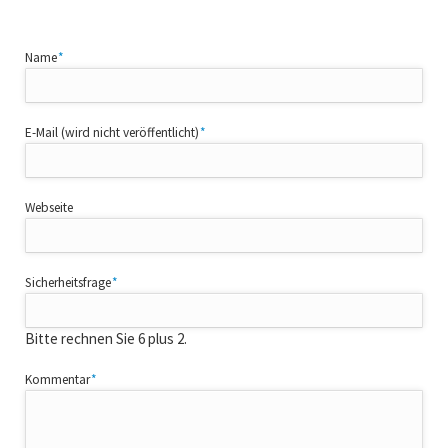
Pflichtfeld
Name
*
Pflichtfeld
E-Mail (wird nicht veröffentlicht)
*
Webseite
Pflichtfeld
Sicherheitsfrage
*
Bitte rechnen Sie 6 plus 2.
Pflichtfeld
Kommentar
*