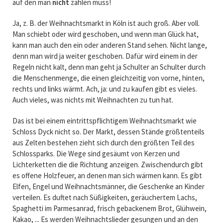
auf den man
nicht
zahlen muss!
Ja, z. B. der Weihnachtsmarkt in Köln ist auch groß. Aber voll.
Man schiebt oder wird geschoben, und wenn man Glück hat,
kann man auch den ein oder anderen Stand sehen. Nicht lange,
denn man wird ja weiter geschoben. Dafür wird einem in der
Regeln nicht kalt, denn man geht ja Schulter an Schulter durch
die Menschenmenge, die einen gleichzeitig von vorne, hinten,
rechts und links wärmt. Ach, ja: und zu kaufen gibt es vieles.
Auch vieles, was nichts mit Weihnachten zu tun hat.
Das ist bei einem eintrittspflichtigem Weihnachtsmarkt wie
Schloss Dyck nicht so. Der Markt, dessen Stände größtenteils
aus Zelten bestehen zieht sich durch den größten Teil des
Schlossparks. Die Wege sind gesäumt von Kerzen und
Lichterketten die die Richtung anzeigen. Zwischendurch gibt
es offene Holzfeuer, an denen man sich wärmen kann. Es gibt
Elfen, Engel und Weihnachtsmänner, die Geschenke an Kinder
verteilen. Es duftet nach Süßigkeiten, geräuchertem Lachs,
Spaghetti im Parmesanrad, frisch gebackenem Brot, Glühwein,
Kakao, ... Es werden Weihnachtslieder gesungen und an den