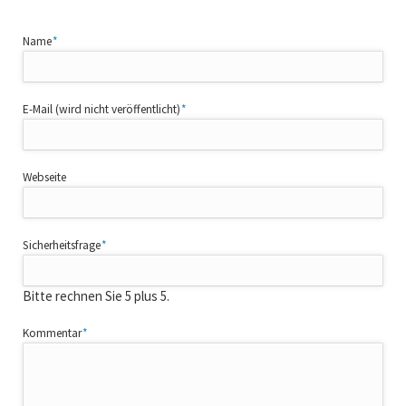
Pflichtfeld
Name
*
Pflichtfeld
E-Mail (wird nicht veröffentlicht)
*
Webseite
Pflichtfeld
Sicherheitsfrage
*
Bitte rechnen Sie 5 plus 5.
Pflichtfeld
Kommentar
*