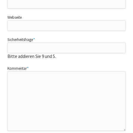
Webseite
Pflichtfeld
Sicherheitsfrage
*
Bitte addieren Sie 9 und 5.
Pflichtfeld
Kommentar
*