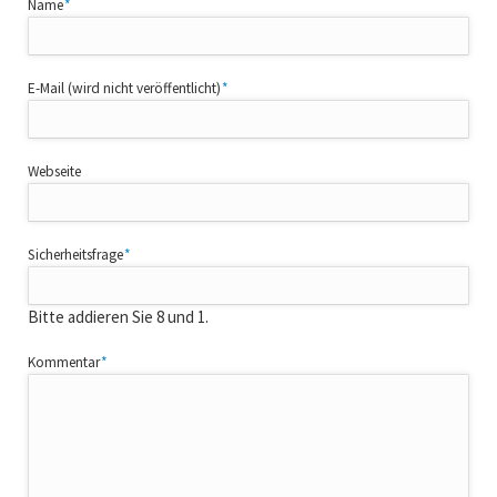
Pflichtfeld
Name
*
Pflichtfeld
E-Mail (wird nicht veröffentlicht)
*
Webseite
Pflichtfeld
Sicherheitsfrage
*
Bitte addieren Sie 8 und 1.
Pflichtfeld
Kommentar
*