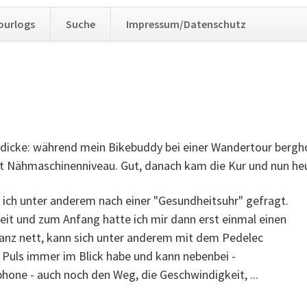
Navig
ourlogs
Suche
Impressum/Datenschutz
übers
n dicke: während mein Bikebuddy bei einer Wandertour bergh
lt Nähmaschinenniveau. Gut, danach kam die Kur und nun he
e ich unter anderem nach einer "Gesundheitsuhr" gefragt.
it und zum Anfang hatte ich mir dann erst einmal einen
ganz nett, kann sich unter anderem mit dem Pedelec
n Puls immer im Blick habe und kann nebenbei -
ne - auch noch den Weg, die Geschwindigkeit, ...