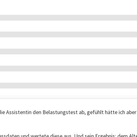
ie Assistentin den Belastungstest ab, gefühlt hätte ich abe
ssdaten und wertete diese aus. Und sein Ergebnis: dem Alte