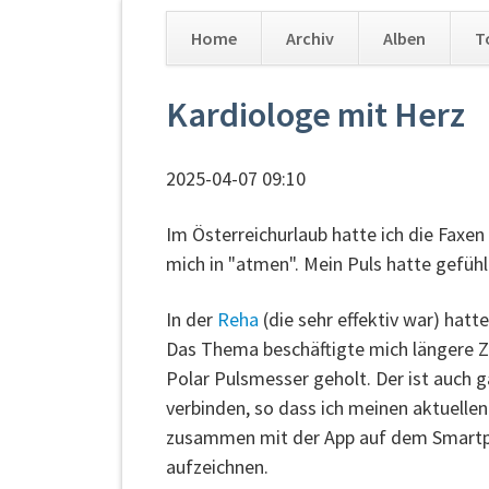
Home
Archiv
Alben
T
Navigation
Kardiologe mit Herz
überspringen
2025-04-07 09:10
Im Österreichurlaub hatte ich die Faxe
mich in "atmen". Mein Puls hatte gefüh
In der
Reha
(die sehr effektiv war) hatt
Das Thema beschäftigte mich längere Ze
Polar Pulsmesser geholt. Der ist auch 
verbinden, so dass ich meinen aktuelle
zusammen mit der App auf dem Smartpho
aufzeichnen.